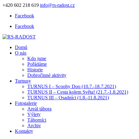
+420 602 218 619
info@rs-radost.cz
Facebook
Facebook
Domů
O nás
Kdo jsme
Pořádáme
Historie
Dobročinné aktivity
Turnusy
TURNUS I – Scooby Doo (10.7.-18.7.2021)
TURNUS II – Cesta kolem Světa! (21.7.-1.8.2021)
TURNUS III – Osadníci (1.8.-11.8.2021)
Fotogalerie
Areál tábora
Výlety
Táborníci
Archiv
Kontakty